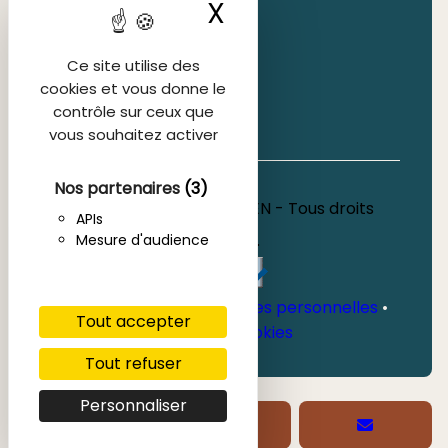
X
Masquer le ban
TARIFS INDIVIDUELS
TARIFS DE GROUPES
FAQ
Ce site utilise des
cookies et vous donne le
contrôle sur ceux que
vous souhaitez activer
Nos partenaires
(3)
Copyright 2026, INFOLIEN - Tous droits
APIs
réservés.
Mesure d'audience
Mentions légales
•
Données personnelles
•
Tout accepter
Gérer les cookies
Tout refuser
Personnaliser