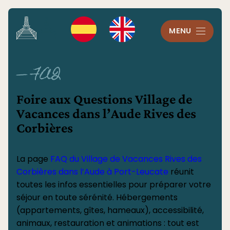
Panneau de gestion des cookies
MENU
— FAQ
Foire aux Questions Village de
Vacances dans l’Aude Rives des
Corbières
La page
FAQ du Village de Vacances Rives des
Corbières dans l’Aude à Port-Leucate
réunit
toutes les infos essentielles pour préparer votre
séjour en toute sérénité. Hébergements
(appartements, gîtes, hameaux), accessibilité,
animaux, restauration et animations : tout est