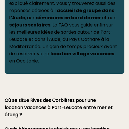
expliqué clairement. Vous y trouverez aussi des
réponses dédiées à l’
accueil de groupe dans
l’Aude
, aux
séminaires en bord de mer
et aux
séjours scolaires
. La FAQ vous guide enfin sur
les meilleures idées de sorties autour de Port-
Leucate et dans l’Aude, du Pays Cathare à la
Méditerranée. Un gain de temps précieux avant
de réserver votre
location village vacances
en Occitanie.
Où se situe Rives des Corbières pour une
location vacances à Port-Leucate entre mer et
étang ?
Rives des Corbières se situe à
Port-Leucate