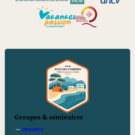
dégustations entre étangs et garrigue (Bages,
Peyriac-de-Mer, secteur Sigean… selon vos
envies).
Groupes & séminaires
GROUPES