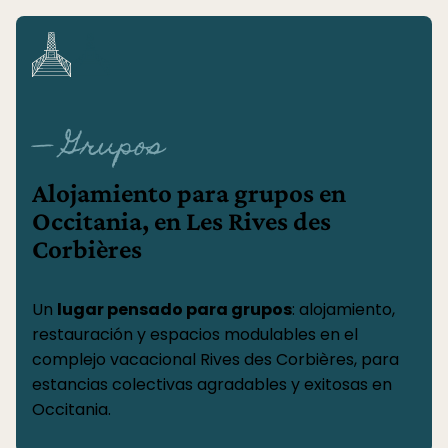
Panel de gestión de cookies
— Grupos
Alojamiento para grupos en
Occitania, en Les Rives des
Corbières
Un
lugar pensado para grupos
: alojamiento,
restauración y espacios modulables en el
complejo vacacional Rives des Corbières, para
estancias colectivas agradables y exitosas en
Occitania.